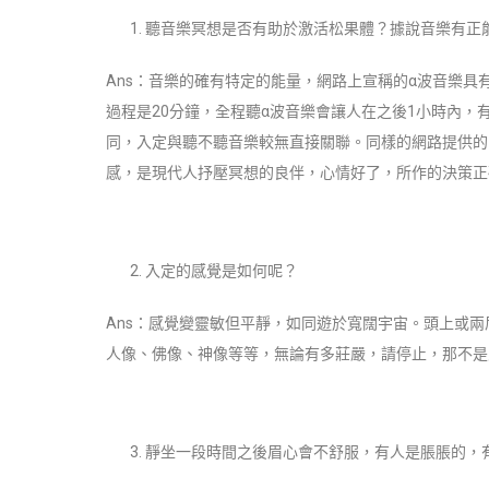
聽音樂冥想是否有助於激活松果體？據說音樂有正
Ans：音樂的確有特定的能量，網路上宣稱的α波音樂具
過程是20分鐘，全程聽α波音樂會讓人在之後1小時內
同，入定與聽不聽音樂較無直接關聯。同樣的網路提供的
感，是現代人抒壓冥想的良伴，心情好了，所作的決策正
入定的感覺是如何呢？
Ans：感覺變靈敏但平靜，如同遊於寬闊宇宙。頭上或
人像、佛像、神像等等，無論有多莊嚴，請停止，那不是
靜坐一段時間之後眉心會不舒服，有人是脹脹的，