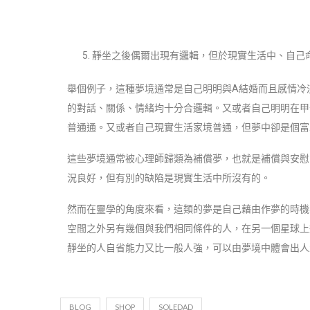
靜坐之後偶爾出現有邏輯，但於現實生活中、自己
舉個例子，這種夢境通常是自己明明與A結婚而且感情冷
的對話、關係、情緒均十分合邏輯。又或者自己明明在甲
普通通。又或者自己現實生活家境普通，但夢中卻是個富
這些夢境通常被心理師歸類為補償夢，也就是補償與安慰
況良好，但有別的缺陷是現實生活中所沒有的。
然而在靈學的角度來看，這類的夢是自己藉由作夢的時機
空間之外另有幾個與我們相同條件的人，在另一個星球上
靜坐的人自省能力又比一般人強，可以由夢境中體會出人
BLOG
SHOP
SOLEDAD