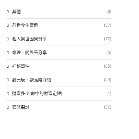
其他
(8)
前世今生案例
(37)
名人累世因果分享
(72)
命理、問與答分享
(5)
神秘事件
(55)
觀元辰、觀落陰介紹
(24)
財富多少(命中的財富定理)
(1)
靈修探討
(36)