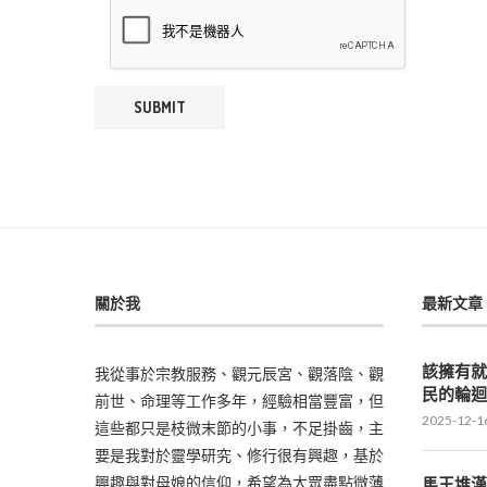
關於我
最新文章
該擁有
我從事於宗教服務、觀元辰宮、觀落陰、觀
民的輪
前世、命理等工作多年，經驗相當豐富，但
2025-12-1
這些都只是枝微末節的小事，不足掛齒，主
要是我對於靈學研究、修行很有興趣，基於
興趣與對母娘的信仰，希望為大眾盡點微薄
馬王堆