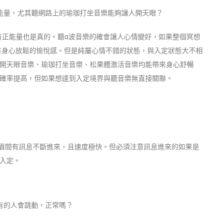
能量，尤其聽網路上的瑜珈打坐音樂能夠讓人開天眼？
有正能量也是真的。聽α波音樂的確會讓人心情變好，如果整個冥想
，有身心放鬆的愉悅感。但是純屬心情不錯的狀態，與入定狀態大不相
開天眼音樂、瑜珈打坐音樂、松果體激活音樂均能帶來身心舒暢
確率提高，但如果想達到入定境界與聽音樂無直接關聯。
兩眉間有訊息不斷進來，且速度極快。但必須注意訊息進來的如果是
入定。
有的人會跳動，正常嗎？