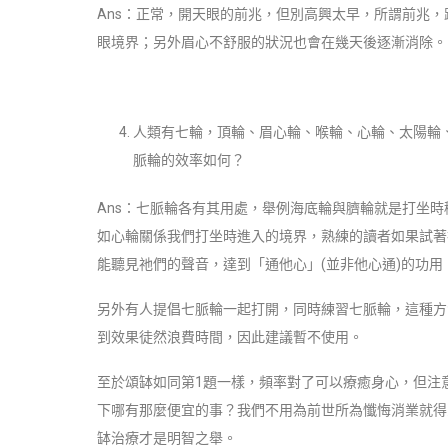
Ans：正常，開天眼的前兆，但別高興太早，所謂前兆
眼境界；另外眉心不舒服的狀況也會在幾天後逐漸消除。
人類有七輪，頂輪、眉心輪、喉輪、心輪、太陽輪
脈輪的效率如何？
Ans：七脈輪各有其用處，舉例海底輪與臍輪就是打坐
如心輪關係我們打坐時進入的境界，熟練的讀者如果試著
能聽見祂們的聲音，達到「通他心」(並非他心通)的功
另外有人提倡七脈輪一起打開，同時練習七脈輪，這種方
到效果徒然浪費時間，因此建議暫不使用。
至於頌缽如同第1題一樣，頻率對了可以療癒身心，但注
下哪有那麼便宜的事？我們不用為前世所為懺悔消業就得
缽治療才是明智之舉。