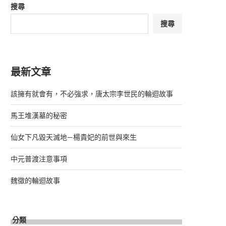
搜尋
搜尋
最新文章
該擁有就會有，不必強求，唐太宗李世民的輪迴故事
馬王堆漢墓的秘密
仙女下凡毀天滅地—楊貴妃的前世與來生
中元普渡注意事項
魏徵的輪迴故事
分類