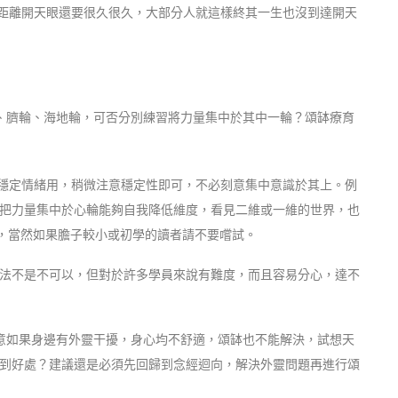
，距離開天眼還要很久很久，大部分人就這樣終其一生也沒到達開天
、臍輪、海地輪，可否分別練習將力量集中於其中一輪？頌缽療育
時穩定情緒用，稍微注意穩定性即可，不必刻意集中意識於其上。例
把力量集中於心輪能夠自我降低維度，看見二維或一維的世界，也
用，當然如果膽子較小或初學的讀者請不要嚐試。
法不是不可以，但對於許多學員來說有難度，而且容易分心，達不
意如果身邊有外靈干擾，身心均不舒適，頌缽也不能解決，試想天
到好處？建議還是必須先回歸到念經迴向，解決外靈問題再進行頌