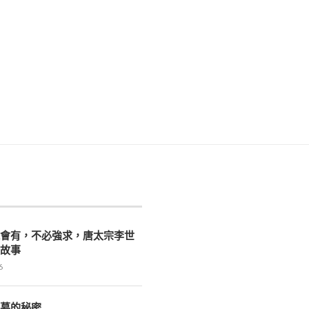
就會有，不必強求，唐太宗李世
迴故事
6
漢墓的秘密