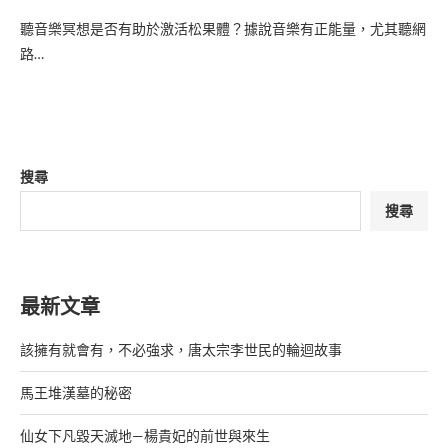
聽音樂冥想是否有助於激活松果體？據說音樂有正能量，尤其聽網
路…
搜尋
搜尋
最新文章
該擁有就會有，不必強求，唐太宗李世民的輪迴故事
馬王堆漢墓的秘密
仙女下凡毀天滅地—楊貴妃的前世與來生