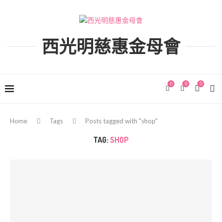
西光明慈惠金母會
0
0
0
Home
Tags
Posts tagged with "shop"
TAG:
SHOP