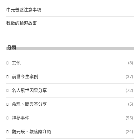
中元普渡注意事項
魏徵的輪迴故事
分類
其他
(8)
前世今生案例
(37)
名人累世因果分享
(72)
命理、問與答分享
(5)
神秘事件
(55)
觀元辰、觀落陰介紹
(24)