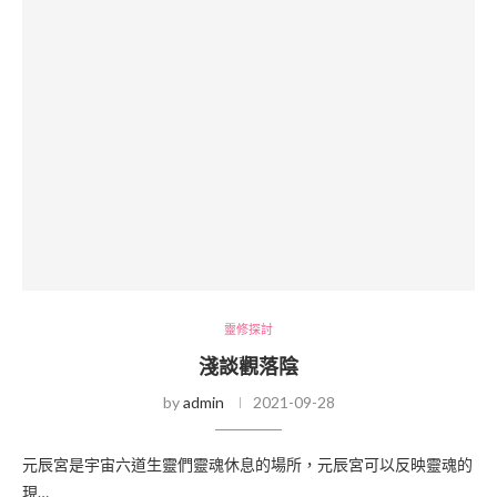
靈修探討
淺談觀落陰
by
admin
2021-09-28
元辰宮是宇宙六道生靈們靈魂休息的場所，元辰宮可以反映靈魂的
現…