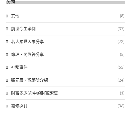
分類
其他
(8)
前世今生案例
(37)
名人累世因果分享
(72)
命理、問與答分享
(5)
神秘事件
(55)
觀元辰、觀落陰介紹
(24)
財富多少(命中的財富定理)
(1)
靈修探討
(36)