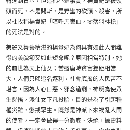
轉逃到日本，但這都不是事實，楊貴妃是被砍
頭而死，不是問斬，是野蠻的砍頭、殺害，所
以杜牧稱楊貴妃「喧呼馬嵬血，零落羽林槍」
的死法是對的。
美麗又舞藝精湛的楊貴妃為何具有如此人間難
得的美貌卻又如此短命呢？原因相當特別，她
的前世為天上仙女；當盛唐時貧富差距相當
大，人們只顧追名逐利，社會底層的人民苦不
堪言，因為人心日惡、邪念過剩，神明為使眾
生醒悟，派仙女下凡投胎，目的是為了引起種
種災難，懲戒眾生。既然是神派下來禍亂人間
的使者，一定會做得十分徹底、決絕，據史料