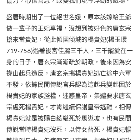
協力，心懷善念，改變我們現今浮動的磁場。
盛唐時期出了一位絕世名媛，原本該嫁給王爺
做一輩子的王妃享福，沒想到被好色的唐玄宗
搶來當貴妃，從此傾國傾城的楊貴妃(楊玉環
719-756)過著後宮佳麗三千人，三千寵愛在一
身的日子，唐玄宗漸漸疏於朝政，後來因為安
祿山起兵造反，唐玄宗攜楊貴妃逃亡途中六軍
不發，依據民間傳說官兵認為這起兵變起因於
楊貴妃的家族濫權，迷惑皇帝，集體要求唐玄
宗處死楊貴妃，才肯繼續保護皇帝逃難。相傳
楊貴妃就是被賜白綾縊死於馬嵬坡，也有民間
傳說當時楊貴妃沒死，以侍女替死，楊貴妃輾