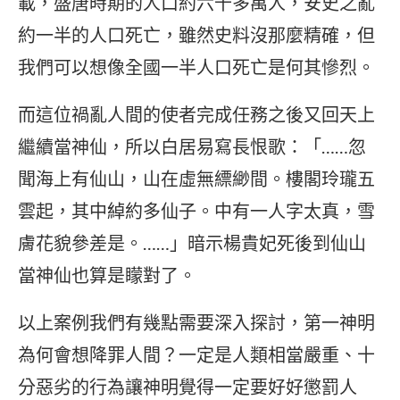
載，盛唐時期的人口約六千多萬人，安史之亂
約一半的人口死亡，雖然史料沒那麼精確，但
我們可以想像全國一半人口死亡是何其慘烈。
而這位禍亂人間的使者完成任務之後又回天上
繼續當神仙，所以白居易寫長恨歌：「……忽
聞海上有仙山，山在虛無縹緲間。樓閣玲瓏五
雲起，其中綽約多仙子。中有一人字太真，雪
膚花貌參差是。……」暗示楊貴妃死後到仙山
當神仙也算是矇對了。
以上案例我們有幾點需要深入探討，第一神明
為何會想降罪人間？一定是人類相當嚴重、十
分惡劣的行為讓神明覺得一定要好好懲罰人