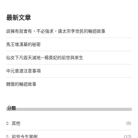
最新文章
該擁有就會有，不必強求，唐太宗李世民的輪迴故事
馬王堆漢墓的秘密
仙女下凡毀天滅地—楊貴妃的前世與來生
中元普渡注意事項
魏徵的輪迴故事
分類
其他
(8)
前世今生案例
(37)