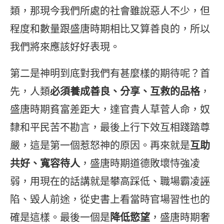
類，那現今我們所處的社會雖說惡人不少，但
程度和數量跟盛唐時期相比又算善良的，所以
我們將來應該好好表現。
第二是神明到底對我們有甚麼樣的期待呢？首
先，人類
必須養成善良、分享、互救的品格
，
盛唐時期貧富差距大，達官貴人草菅人命，奴
隸和平民苦不勘言，最後上行下效互相踐踏尊
嚴，這是第一個惹怒神的原因。再來就是
互助
共好、寬容待人
，盛唐時期道德敗壞恃強凌
弱，用現在的話講就是攀高踩低、職場霸凌誣
陷、毀人前途，從史書上看當時官場習性也的
確是這樣。最後一個是
降低慾望
，盛唐時期奢