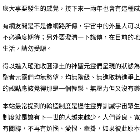
麼大事要發生的感覺，接下來一兩年也會有這種感
有網友問是不是像網路所傳，宇宙中的外星人可以
不必過度期待；另外要澄清一下謠傳，在目前的地
生活，請勿受騙。
得以進入瑤池收圓淨土的神聖元靈們呈現的狀態為
聖者元靈們均無慾望，均無階級、無進取精進爭上
的觀點應該覺得那是一個輕鬆、無壓力但又沒有樂
本站最常提到的輪迴制度是過往靈界訓誡宇宙眾生
制度就是讓有下一世的人越來越少。人們善良、寬
有關聯，不再有煩惱、愛恨、牽掛，如果彼此原本