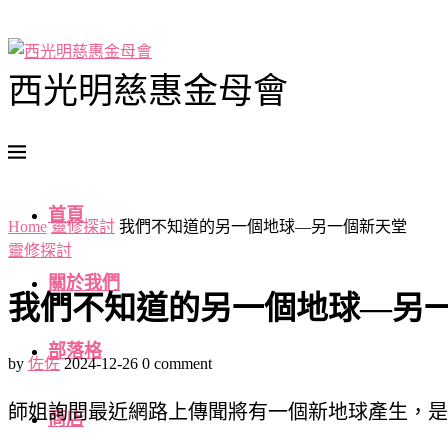
西光明慈惠金母會
首頁
Home
靈修探討
我們不知道的另一個地球—另一個新天堂
靈修探討
關於我們
我們不知道的另一個地球—另
部落格
by
佐佐
2024-12-26
0 comment
師姐詢問最近網路上傳聞將有一個新地球產生，是
商店