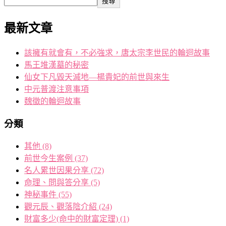
搜尋
最新文章
該擁有就會有，不必強求，唐太宗李世民的輪迴故事
馬王堆漢墓的秘密
仙女下凡毀天滅地—楊貴妃的前世與來生
中元普渡注意事項
魏徵的輪迴故事
分類
其他
(8)
前世今生案例
(37)
名人累世因果分享
(72)
命理、問與答分享
(5)
神秘事件
(55)
觀元辰、觀落陰介紹
(24)
財富多少(命中的財富定理)
(1)