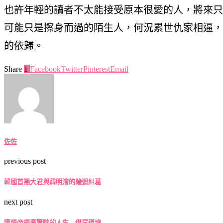
也許年輕的讀者不太能接受原本很愛的人，將來只
可能只是擦身而過的陌生人，何況累世仇家相逼，
的依歸。
Share
1
Facebook
Twitter
Pinterest
Email
佐佐
previous post
韓國首陽大君與韓明澮的輪迴糾葛
next post
隋煬帝楊廣驚駭的人生—借屍還魂