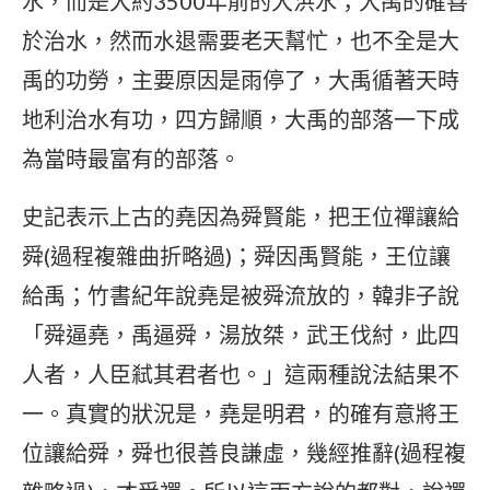
水，而是大約3500年前的大洪水；大禹的確善
於治水，然而水退需要老天幫忙，也不全是大
禹的功勞，主要原因是雨停了，大禹循著天時
地利治水有功，四方歸順，大禹的部落一下成
為當時最富有的部落。
史記表示上古的堯因為舜賢能，把王位禪讓給
舜(過程複雜曲折略過)；舜因禹賢能，王位讓
給禹；竹書紀年說堯是被舜流放的，韓非子說
「舜逼堯，禹逼舜，湯放桀，武王伐紂，此四
人者，人臣弒其君者也。」這兩種說法結果不
一。真實的狀況是，堯是明君，的確有意將王
位讓給舜，舜也很善良謙虛，幾經推辭(過程複