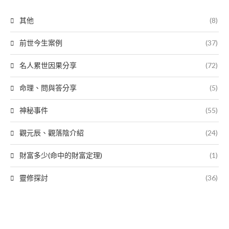
其他
(8)
前世今生案例
(37)
名人累世因果分享
(72)
命理、問與答分享
(5)
神秘事件
(55)
觀元辰、觀落陰介紹
(24)
財富多少(命中的財富定理)
(1)
靈修探討
(36)