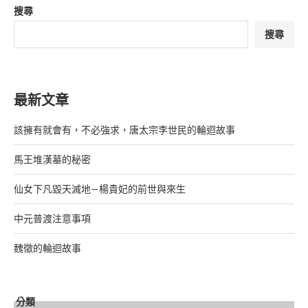
搜尋
搜尋
最新文章
該擁有就會有，不必強求，唐太宗李世民的輪迴故事
馬王堆漢墓的秘密
仙女下凡毀天滅地—楊貴妃的前世與來生
中元普渡注意事項
魏徵的輪迴故事
分類