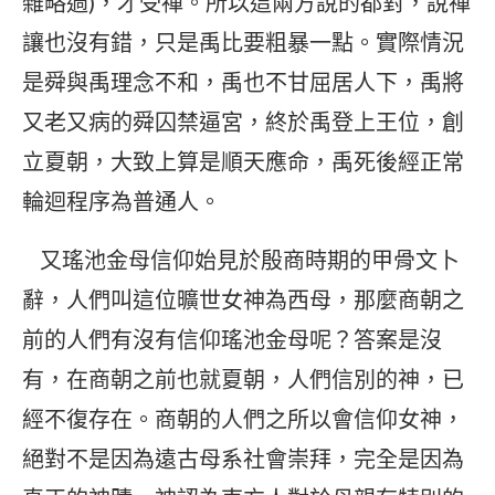
雜略過)，才受禪。所以這兩方說的都對，說禪
讓也沒有錯，只是禹比要粗暴一點。實際情況
是舜與禹理念不和，禹也不甘屈居人下，禹將
又老又病的舜囚禁逼宮，終於禹登上王位，創
立夏朝，大致上算是順天應命，禹死後經正常
輪迴程序為普通人。
又瑤池金母信仰始見於殷商時期的甲骨文卜
辭，人們叫這位曠世女神為西母，那麼商朝之
前的人們有沒有信仰瑤池金母呢？答案是沒
有，在商朝之前也就夏朝，人們信別的神，已
經不復存在。商朝的人們之所以會信仰女神，
絕對不是因為遠古母系社會崇拜，完全是因為