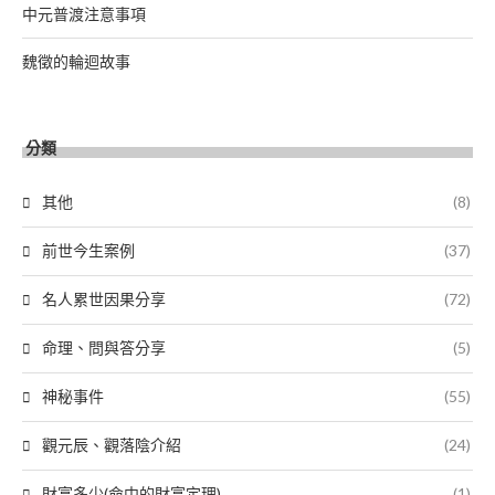
中元普渡注意事項
魏徵的輪迴故事
分類
其他
(8)
前世今生案例
(37)
名人累世因果分享
(72)
命理、問與答分享
(5)
神秘事件
(55)
觀元辰、觀落陰介紹
(24)
財富多少(命中的財富定理)
(1)