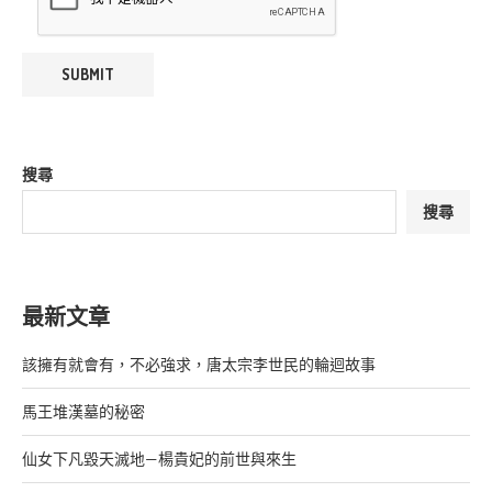
搜尋
搜尋
最新文章
該擁有就會有，不必強求，唐太宗李世民的輪迴故事
馬王堆漢墓的秘密
仙女下凡毀天滅地—楊貴妃的前世與來生