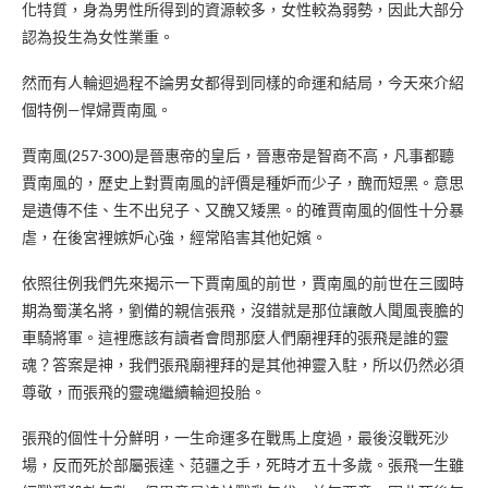
化特質，身為男性所得到的資源較多，女性較為弱勢，因此大部分
認為投生為女性業重。
然而有人輪迴過程不論男女都得到同樣的命運和結局，今天來介紹
個特例—悍婦賈南風。
賈南風(257-300)是晉惠帝的皇后，晉惠帝是智商不高，凡事都聽
賈南風的，歷史上對賈南風的評價是種妒而少子，醜而短黑。意思
是遺傳不佳、生不出兒子、又醜又矮黑。的確賈南風的個性十分暴
虐，在後宮裡嫉妒心強，經常陷害其他妃嬪。
依照往例我們先來揭示一下賈南風的前世，賈南風的前世在三國時
期為蜀漢名將，劉備的親信張飛，沒錯就是那位讓敵人聞風喪膽的
車騎將軍。這裡應該有讀者會問那麼人們廟裡拜的張飛是誰的靈
魂？答案是神，我們張飛廟裡拜的是其他神靈入駐，所以仍然必須
尊敬，而張飛的靈魂繼續輪迴投胎。
張飛的個性十分鮮明，一生命運多在戰馬上度過，最後沒戰死沙
場，反而死於部屬張達、范疆之手，死時才五十多歲。張飛一生雖