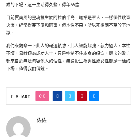
縊的下場，這一生活得久些，得年65歲。
目前賈南風的靈魂投生於阿拉伯半島，職業是軍人，一樣個性耿直
火爆，經常得罪下屬和同事，但本性不惡，所以死後應不至於下地
獄。
我們來觀察一下此人的輪迴軌跡，此人智能超強，毅力過人，本性
不壞，易輪迴為成功人士，只是控制不住本身的嗔念，屢次的敗亡
都來自於無法包容他人的個性，無論投生為男性或女性都是一樣的
下場，值得我們借鏡。
0
SHARE
佐佐