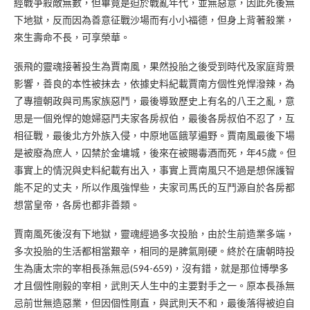
經戰爭殺敵無數，但畢竟是迫於戰亂年代，並無惡意，因此死後無
下地獄，反而因為善意征戰沙場而有小小福德，但身上背著殺業，
來生壽命不長，可享榮華。
張飛的靈魂接著投生為賈南風，果然投胎之後受到時代及家庭背景
影響，善良的本性被抹去，依據史料紀載賈南方個性兇悍潑辣，為
了專擅朝政與司馬家族惡鬥，最後導致歷史上有名的八王之亂，意
思是一個兇悍的媳婦惡鬥夫家各房叔伯，最後各房叔伯不忍了，互
相征戰，最後北方外族入侵，中原地區餓莩遍野。賈南風最後下場
是被廢為庶人，囚禁於金墉城，後來在被賜毒酒而死，年45歲。但
事實上的情況與史料紀載有出入，事實上賈南風只不過是想保護智
能不足的丈夫，所以作風強悍些，夫家司馬氏的互鬥源自於各房都
想當皇帝，各房也都非善類。
賈南風死後沒有下地獄，靈魂經過多次投胎，由於生前造業多端，
多次投胎的生活都相當艱辛，相同的是脾氣剛硬。終於在唐朝時投
生為唐太宗的宰相長孫無忌(594-659)，沒有錯，就是那位博學多
才且個性剛毅的宰相，武則天人生中的主要對手之一。原本長孫無
忌前世無造惡業，但因個性剛直，與武則天不和，最後落得被迫自