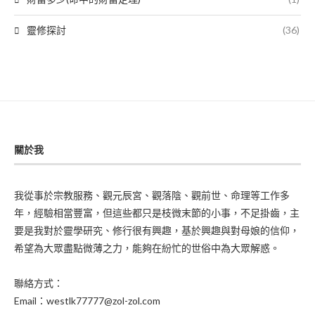
靈修探討
(36)
關於我
我從事於宗教服務、觀元辰宮、觀落陰、觀前世、命理等工作多
年，經驗相當豐富，但這些都只是枝微末節的小事，不足掛齒，主
要是我對於靈學研究、修行很有興趣，基於興趣與對母娘的信仰，
希望為大眾盡點微薄之力，能夠在紛忙的世俗中為大眾解惑。
聯絡方式：
Email：westlk77777@zol-zol.com