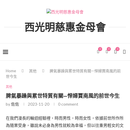
西光明慈惠金母會
0
0
0
Home
其他
脾氣暴躁與累世特質有關—悍婦賈南風的前
世今生
其他
脾氣暴躁與累世特質有關—悍婦賈南風的前世今生
by
佐佐
2023-11-20
0 comment
在我們漫長的輪迴經驗裡，時而男性，時而女性，依據前世所作所
為隨業受身，雖說未必身為男性就較為幸福，但以往重男輕女的文