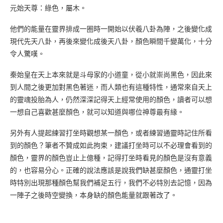
元始天尊：綠色，屬木。
他們的能量在靈界排成一圈時一開始以伏羲八卦為陣，之後變化成
現代先天八卦，再後來變化成後天八卦，顏色瞬間千變萬化，十分
令人驚嘆。
秦始皇在天上本來就是斗母家的小道童，從小就崇尚黑色，因此來
到人間之後更加對黑色著迷，而人類也有這種特性，通常來自天上
的靈魂投胎為人，仍然深深記得天上經常使用的顏色，讀者可以想
一想自己喜歡甚麼顏色，就可以知道與哪位神尊最有緣。
另外有人提起練習打坐時觀想某一顏色，或者練習通靈時記住所看
到的顏色？筆者不贊成如此拘束，建議打坐時可以不必理會看到的
顏色，靈界的顏色豈止上億種，記得打坐時看見的顏色是沒有意義
的，也容易分心。正確的說法應該是說我們缺甚麼顏色，通靈打坐
時特別出現那種顏色幫我們補足五行，我們不必特別去記憶，因為
一陣子之後時空變換，本身缺的顏色能量就跟著改了。