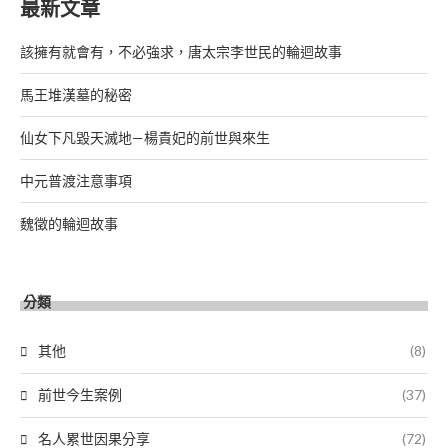
最新文章
該擁有就會有，不必強求，唐太宗李世民的輪迴故事
馬王堆漢墓的秘密
仙女下凡毀天滅地—楊貴妃的前世與來生
中元普渡注意事項
魏徵的輪迴故事
分類
其他
(8)
前世今生案例
(37)
名人累世因果分享
(72)