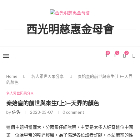
西光明慈惠金母會
0
0
0
Home
名人累世因果分享
秦始皇的前世與來生(上)—天界
的顏色
名人累世因果分享
秦始皇的前世與來生(上)—天界的顏色
by
佐佐
2023-05-07
0 comment
這個主題相當龐大，分兩集仔細說明，主要是太多人好奇這位中國
第一位始皇帝的輪迴經驗，為了滿足各位讀者許願，本站麻辣的性