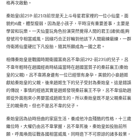
格再次啟動。
秦始皇(前259-前210)前世是天上斗母星君家裡的一位小仙童，面
貌約6歲，體型瘦弱，因為是小孩子，平時沒有重要差事，主要是
學習和玩樂。一天仙童玩角色扮演突然覺得人間的君王(諸侯)能夠
發號司令相當威風，因緣巧合正好輪到他該下人間磨練磨練，一群
侍衛將仙童硬扛下凡投胎，隨其所願成為一國之君。
相傳秦始皇是戰國時期衛國富商呂不韋(前292-前235)的兒子，呂
不韋年輕時在趙國經商時結識當時在趙國當質子的秦莊襄王(秦始
皇的父親)，呂不韋將身邊有一位已經懷有身孕，美貌的小妾趙姬
獻給秦始皇的父親，後來趙姬生下的兒子受封為秦始皇。這是錯誤
的傳說，事情的經過其實是趙姬發現秦莊襄王不孕，呂不韋協助趙
姬從外面抱來小男嬰當成趙姬生的，所以秦始皇既不是父親秦莊襄
王的親骨肉，但也不是呂不韋的兒子。
秦始皇因為幼時扭曲的家庭生活，養成他冷血殘酷的性格，十三歲
繼位時，大權仍由呂不韋掌握，呂不韋死後，秦始皇如投胎前所
願，呼風喚雨征戰各國相當威風，同時造下不可原諒的諸多殺業，