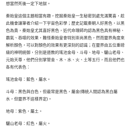
想當然死後一定下地獄。
秦始皇這個主題相當有趣，挖掘秦始皇一生秘密到處充滿驚喜，趁
此機會讓筆者介紹一下宇宙色彩學；歷史記載秦朝人好黑色，以黑
色為貴，秦始皇尤其喜好黑色，近代命理師均認為黑色具有神秘、
霸氣、吞噬的效果，難怪秦始皇會特別崇尚黑色，然而靈界角度來
解析顏色，可以對顏色的效果有更深刻的認識；在靈界由五位重磅
級的神明統御，分別是道教的瑤池金母、斗母、地母、驪山老母、
元始天尊，他們分別掌管金、木、水、火、土等五行，而且他們也
各有代表色：
瑤池金母：藍色，屬水。
斗母：黑色與白色，但最常是黑色，屬金(傳統人間認為黑白屬
水，但靈界不這樣界定)。
地母：紫色，屬土。
驪山老母：紅色，屬火。