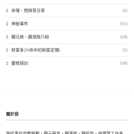
命理、問與答分享
(5)
神秘事件
(55)
觀元辰、觀落陰介紹
(24)
財富多少(命中的財富定理)
(1)
靈修探討
(36)
關於我
我從事於宗教服務、觀元辰宮、觀落陰、觀前世、命理等工作多