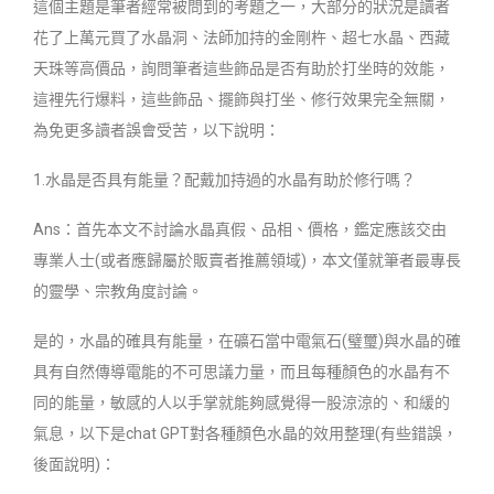
這個主題是筆者經常被問到的考題之一，大部分的狀況是讀者
花了上萬元買了水晶洞、法師加持的金剛杵、超七水晶、西藏
天珠等高價品，詢問筆者這些飾品是否有助於打坐時的效能，
這裡先行爆料，這些飾品、擺飾與打坐、修行效果完全無關，
為免更多讀者誤會受苦，以下說明：
1.水晶是否具有能量？配戴加持過的水晶有助於修行嗎？
Ans：首先本文不討論水晶真假、品相、價格，鑑定應該交由
專業人士(或者應歸屬於販賣者推薦領域)，本文僅就筆者最專長
的靈學、宗教角度討論。
是的，水晶的確具有能量，在礦石當中電氣石(璧璽)與水晶的確
具有自然傳導電能的不可思議力量，而且每種顏色的水晶有不
同的能量，敏感的人以手掌就能夠感覺得一股涼涼的、和緩的
氣息，以下是chat GPT對各種顏色水晶的效用整理(有些錯誤，
後面說明)：