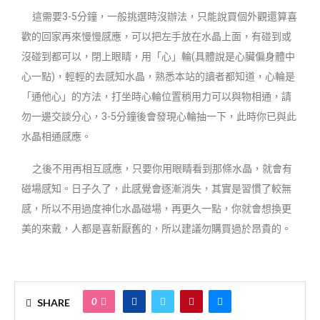
這需要3-5分鐘，一般挑選時沒辦法，只能說買個外觀還算喜
歡的回家再來慢慢感應，可以把左手放在水晶上面，有碰到或
沒碰到都可以，閉上眼睛，用「心」輪(具體說是心臟偏身體中
心一點)，輕輕的去感知水晶，熟悉本站的讀者都知道，心輪是
「通他心」的方法，打坐時心輪位置稍用力可以與物相通，請
勿一邊交談分心，3-5分鐘後會發現心輪抽一下，此時你已與此
水晶相通感應。
之後不用再相互感應，只要你用眼睛看到那條水晶，就會有
磁場感知。日子久了，此感覺會逐漸消失，其實是習慣了較無
感，所以不用過度神化水晶磁場，再更久一點，你就會想換更
美的來戴，人都是喜新厭舊的，所以建議勿購買過於昂貴的。
0
SHARE