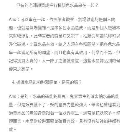
但有的老師卻贊成把各種顏色水晶串在一起？
Ans：可以串在一起，依照筆者觀察，氣場雜亂的是個人問
題，也就是氣場變雜不是串多色水晶造成，而是那個人磁場本
來就較混亂，此時筆者的職業病又犯了，推薦念阿彌陀經可以
淨化磁場，比戴水晶有效。總之人類有各種願望，把各色水晶
串一起滿足所有的願望，而且也真有其效用，何樂而不為，但
記得別買太貴的，人一陣子之後就會膩，這些水晶飾品到時候
便束之高閣。
據說水晶能夠避邪驅鬼，是真的嗎？
Ans：是的，水晶的確能夠驅鬼，鬼界眾生的確害怕水晶的能
量，但是妖界就不了，妖的靈界力量較強大，筆者也曾經看到
過賣水晶的老闆身邊跟著一位妖界眾生，通常是蛇妖較多。整
體而言，水晶對於避邪驅鬼確實有效，且有沒有法師加持都有
效。