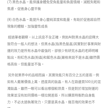
(7) 黑色水晶 – 能保護身體免受負能量和負面情緒，減輕失眠和
焦慮，促進身心靈平衡
(8) 白色水晶 – 能提升身心靈純潔度和能量，有助於促進超自然
現象的體驗，加強靈性成長
經過筆者觀察，以上訊息不全正確，例如AI對黑水晶的詮釋大
致符合一般人的想法，但黑水晶(指黑色髮晶)其實對於事業與財
運的效力是所有水晶中最強的，卻很少有研究水晶的老師明確
點出。粉紅色水晶(粉晶)和藍色水晶(嚴格來說不是水晶)雖然價
格高些，但能量並不強。
另外就業界中的品相而論，其實效能只有百分之五的差距，例
如有人戴著價值上萬、透度高的鈦晶，有人在路邊買500元的混
濁鈦晶，雖然一眼可以看出哪個較昂貴，但是對於增加財運的
效果並沒有如同價格一樣拉開差距，所以購買時衡酌自身能
力，不必太過執著效力，只要是真水晶，幾百塊的效果也不