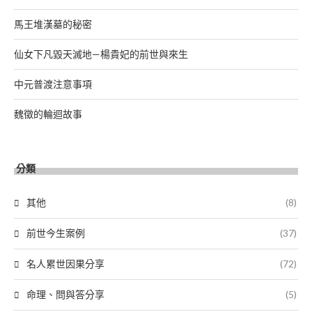
馬王堆漢墓的秘密
仙女下凡毀天滅地—楊貴妃的前世與來生
中元普渡注意事項
魏徵的輪迴故事
分類
其他
(8)
前世今生案例
(37)
名人累世因果分享
(72)
命理、問與答分享
(5)