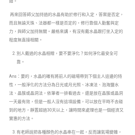
錯。
再來回答師父加持過的水晶有助於修行和入定，答案是否定，
而且無論天珠、法器都一樣是否定的，修行靠個人勤奮與定
力，與師父加持無關。嚴格來講，有沒有戴水晶跟打坐入定的
程度無直接相關。
別人戴過的水晶相贈，要不要淨化？如何淨化最安全可
靠。
Ans：要的，水晶的確有將前人的磁場帶到下個主人這邊的特
性，一般淨化的方法分為日光或月光照、冰凍法、泡海鹽水
法、晶簇或晶洞法，依筆者一排看過去，還是放在晶簇或晶洞
一天最有效，但是一般人沒有這項設備，可以放在平時不去碰
到的地方，靜置超過30天以上，讓時間來處理也是一個經濟又
實惠的方法。
有老師說把各種顏色的水晶串在一起，反而讓氣場變雜，