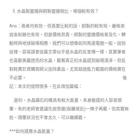
水晶製靈擺與銅製靈擺相比，哪個較有效？
Ans：兩者均有效，但真要比較的話，銅製的較有效，嚴格來
說金和銀也有效，但是價格昂貴，銅製的靈擺價格普及化，轉
動時與地球磁場相應，我們可以想像如同馬達電圈一般。說到
這裡，容易誤會這篇文章似乎是水晶的反宣傳一樣，其實筆者
也喜歡美麗透亮的水晶，戴著真正的水晶感到磁場清淨，但反
對耗費巨資購買師父加持產品，尤其超過能力範圍的價格實在
不必要。 後
記：本文的提問很多，在此增加篇幅：
是的，水晶礦石的確具有較大能量，本身敏感的人容易頭
暈，有的老師會建議先放旁邊(距離很近)一陣子再戴，但其實無
妨，頭暈狀況也不會太久，可以繼續戴。
***如何感應水晶能量？