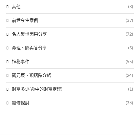
其他
(8)
前世今生案例
(37)
名人累世因果分享
(72)
命理、問與答分享
(5)
神秘事件
(55)
觀元辰、觀落陰介紹
(24)
財富多少(命中的財富定理)
(1)
靈修探討
(36)