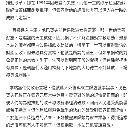
推動改革，卻在 1991年因政變而失勢，而他一生的改革也因為蘇
聯經濟蕭條而飽受批評，但靈界對他的評價似非可以個人在世時的
成敗而定論。
直接進入主題，戈巴契夫前世是歐洲女性富豪，那一世他樂善
好施，是虔誠的天主教徒，因此捐了不少財產推動宗教活動，熟悉
本站的讀者都明白如果捐款支助貧病，通常下一世可以獲得數倍的
財產回收，但未必具有實權，也就是所謂的國王，但如果捐款的對
象是正信的宗教，則下一生可以得到國王般的權柄。但這種權柄也
有風險，歷朝歷代因濫用權勢而下地獄的大功德主不計其數，下場
極具諷刺性。
本站無任何政治立場，僅就此人死後與來生歸處就事論事，戈巴
契夫死後正在靈界元辰宮中休息，靈界對於他的評價是正面的，即
便人們認為他推動的改革導致蘇聯經濟破敗，國內人民遭受貧窮襲
擊苦不勘言。但他無私與避免戰爭的決心的確受到靈界正面評價。
至於經濟不佳造成的苦果，正好被靈界歸類為眾生業報，得到這樣
的評價可能有人不服氣了，但很抱歉，本站只能實話直說。