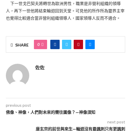
下一世戈巴契夫將轉世為歐洲男性，職業是非營利組織的領導
人，再下一世他將結束輪迴回到天堂。可見他的所作所為靈界主宰
也覺得比較適合當非營利組織領導人，國家領導人反而不適合。
0
SHARE
佐佐
previous post
佛像、神像，人們對未來的嚮往圖像？—神像須知
next post
唐玄宗的前世與來生—輪迴沒有最諷刺只有更諷刺