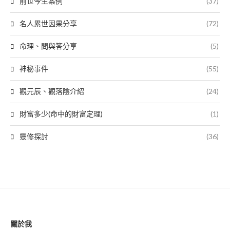
前世今生案例
(37)
名人累世因果分享
(72)
命理、問與答分享
(5)
神秘事件
(55)
觀元辰、觀落陰介紹
(24)
財富多少(命中的財富定理)
(1)
靈修探討
(36)
關於我