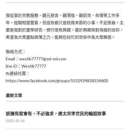
我從事於宗教服務、觀元辰宮、觀落陰、觀前世、命理等工作多
年，經驗相當豐富，但這些都只是枝微末節的小事，不足掛齒，主
要是我對於靈學研究、修行很有興趣，基於興趣與對母娘的信仰，
希望為大眾盡點微薄之力，能夠在紛忙的世俗中為大眾解惑。
聯絡方式：
Email：westlk77777@zol-zol.com
line ID：Westlk77777
fb連結社團：
https://www.facebook.com/groups/5552924858154600
最新文章
該擁有就會有，不必強求，唐太宗李世民的輪迴故事
2025-12-16