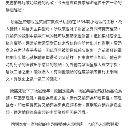
史書拍馬屁歌功頌德的內政，今天應會員要求解密這位千古一帝的
輪迴經驗。
康熙皇帝前世是英國宗教改革后(約在1534年)小地區的主教，為
人慷慨，篤信天主與聖母，所以來世除了財富之外同時擁有權勢。
在輪迴的規則中捐款布施的確可以累積來世財富，但如果想要來生
擁有權勢，通常前世需要對正信宗教信仰有所付出才作得到。康熙
皇帝在世時多子多孫，因此容易被塑造成慈父形象，之前很紅的電
視劇步步驚心就把他形塑得英明又慈祥，但事實並非如此，他在世
時對兒子的管教出乎意料的殘酷。另外他為鞏固皇權大興文字獄，
屠殺三藩之後，殘殺漢人，有關他殘酷的程度請讀者自行上網爬
文，算是史上數一數二的殘忍。
康熙死後下了地獄幾年，原因是殺業，地獄業盡後輪迴為黑色鳥
類，原因是淫亂。幾世為鳥禽之後，近代又輪迴為印度男性，邪淫
婦女。印度男性死後又輪迴為黑色鳥類多世，直到現在還在當鳥禽
類。通常輪迴為鳥禽類的主要業報原因是淫亂。
回到本會一直強調的主題權勢使人類墮落，也給予人類製造殺