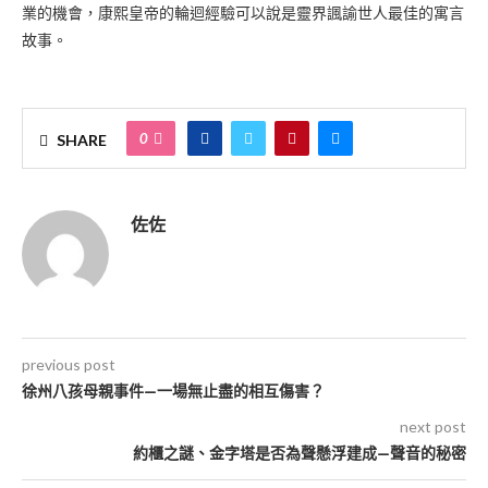
業的機會，康熙皇帝的輪迴經驗可以說是靈界諷諭世人最佳的寓言
故事。
0
SHARE
佐佐
previous post
徐州八孩母親事件—一場無止盡的相互傷害？
next post
約櫃之謎、金字塔是否為聲懸浮建成—聲音的秘密