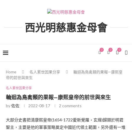
西光明慈惠金母會
0
0
0
Home
名人累世因果分享
輪迴為鳥禽類的果報—康熙皇
帝的前世與來生
名人累世因果分享
輪迴為鳥禽類的果報—康熙皇帝的前世與來生
by
佐佐
2022-08-17
2 comments
大部分史書把清康熙皇帝(1654-1722愛新覺羅‧玄燁)歸類於明君
聖主，主要是他的軍事策略奠定中國近代領土範圍，另外還有一堆