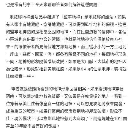
也是常有的事，今天來聊聊筆者如何解答這種問題。
地藏經地神護法品中描述了「監牢地神」是地藏經的護法，如果
有人家中有地藏經、念誦地藏經，可以得到監牢地神的保護。這裡
的監牢地神指的是相當堅固的地神，而在民間道教的信仰中，各個
小區域也有供奉土地公的習慣，也就是說地神信仰深植於東方社
會。的確依筆者所見每個地方都有地神，而且從小小的一方土地到
一座山、縣市、國家、洲，都各有階級不同的地神，每個地神形象
不同，地神的形象隨著階級改變，如果是大山脈、大城市的地神因
為位階高，形象就相對美麗莊嚴，如果是小小的住家地神，裝扮就
比較樸實一些。
筆者就是依照所看到的地神形象回答個案，如果看到地神穿著
落魄，可以斷定此地較為貧瘠，又如果是在較偏遠的地方，看到一
位穿著華美且住著像皇宮一樣的地神，可以想見次地將來會開發，
成為重要的城市。如果在繁榮的都市看到地神屋型破壞，形象不
佳，現苦惱狀，可以推斷此地神惹到大麻煩了，而這塊地在10年間
甚至20年間不會有好的發展。