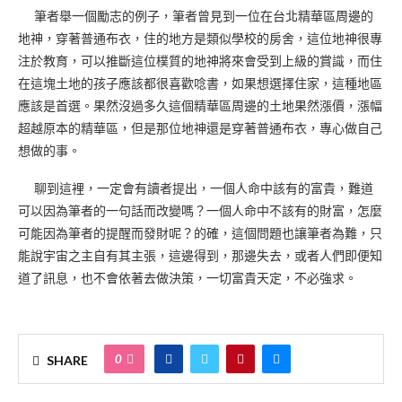
筆者舉一個勵志的例子，筆者曾見到一位在台北精華區周邊的
地神，穿著普通布衣，住的地方是類似學校的房舍，這位地神很專
注於教育，可以推斷這位樸質的地神將來會受到上級的賞識，而住
在這塊土地的孩子應該都很喜歡唸書，如果想選擇住家，這種地區
應該是首選。果然沒過多久這個精華區周邊的土地果然漲價，漲幅
超越原本的精華區，但是那位地神還是穿著普通布衣，專心做自己
想做的事。
聊到這裡，一定會有讀者提出，一個人命中該有的富貴，難道
可以因為筆者的一句話而改變嗎？一個人命中不該有的財富，怎麼
可能因為筆者的提醒而發財呢？的確，這個問題也讓筆者為難，只
能說宇宙之主自有其主張，這邊得到，那邊失去，或者人們即便知
道了訊息，也不會依著去做決策，一切富貴天定，不必強求。
0
SHARE