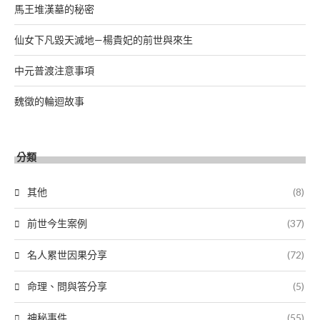
馬王堆漢墓的秘密
仙女下凡毀天滅地—楊貴妃的前世與來生
中元普渡注意事項
魏徵的輪迴故事
分類
其他
(8)
前世今生案例
(37)
名人累世因果分享
(72)
命理、問與答分享
(5)
神秘事件
(55)