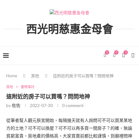
西光明慈惠金母會
0
0
0
Home
其他
這附近的房子可以買嗎？問問地神
其他
靈修探討
這附近的房子可以買嗎？問問地神
by
佐佐
2022-07-30
0 comment
從筆者幫人觀元辰宮開始，每隔幾天就有人詢問可不可以買某某地
方的土地？可不可以換屋？可不可以再多買一間房子？的確，無論
貧窮富貴，房地產的價格高，大家買賣前都比較謹慎，到廟裡問神