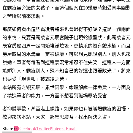
在霸凌坐旁邊的女孩子，而這個個案在20幾歲時飽受同事圍剿
之苦所以前來求助。
那麼如何看出這些霸凌者將來也會過得不好呢？這是一體兩面
的事情，只要是霸凌者元辰宮院子出現蛇蠍盤狀，此霸凌者元
辰宮房屋四周一定開始堆滿垃圾，更精采的還有餿水桶，而且
房屋四周的水溝蓋一定被破壞，可以想見她說別人，別人也來
說她。筆者每每看到這種景況常常忍不住失笑，這種人一方面
嫉妒別人、霸凌別人，殊不知自己的好運也跟著敗光了，將來
也要受「現世報」被霸凌之苦。
本站所有之觀元辰、累世因果、命理解說一律免費，一方面為
了精進筆者的能力，一方面不想看到職場霸凌受害
者抑鬱寡歡，甚至走上絕路，如果你也有被職場霸凌的困擾，
歡迎來訪本站，大家一起集思廣益，找出解決之道。
Share
0
Facebook
Twitter
Pinterest
Email