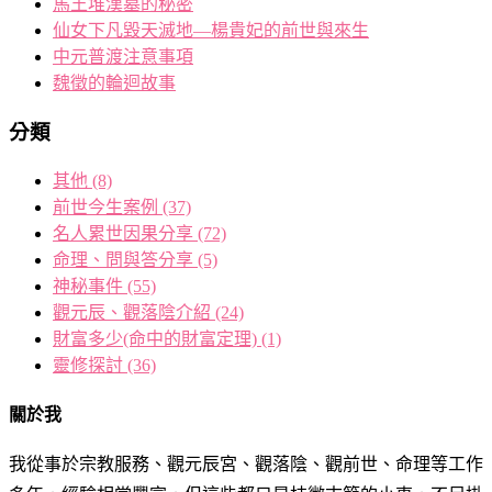
馬王堆漢墓的秘密
仙女下凡毀天滅地—楊貴妃的前世與來生
中元普渡注意事項
魏徵的輪迴故事
分類
其他
(8)
前世今生案例
(37)
名人累世因果分享
(72)
命理、問與答分享
(5)
神秘事件
(55)
觀元辰、觀落陰介紹
(24)
財富多少(命中的財富定理)
(1)
靈修探討
(36)
關於我
我從事於宗教服務、觀元辰宮、觀落陰、觀前世、命理等工作