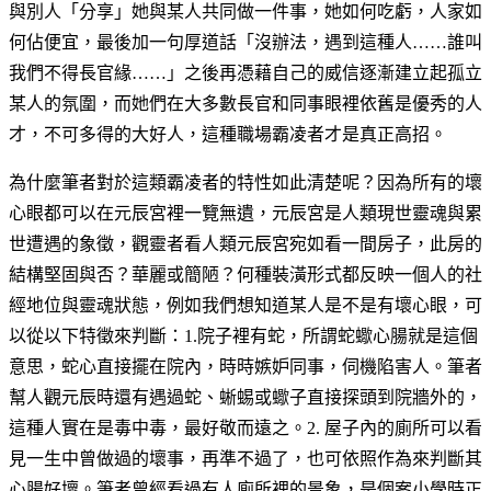
與別人「分享」她與某人共同做一件事，她如何吃虧，人家如
何佔便宜，最後加一句厚道話「沒辦法，遇到這種人……誰叫
我們不得長官緣……」之後再憑藉自己的威信逐漸建立起孤立
某人的氛圍，而她們在大多數長官和同事眼裡依舊是優秀的人
才，不可多得的大好人，這種職場霸凌者才是真正高招。
為什麼筆者對於這類霸凌者的特性如此清楚呢？因為所有的壞
心眼都可以在元辰宮裡一覽無遺，元辰宮是人類現世靈魂與累
世遭遇的象徵，觀靈者看人類元辰宮宛如看一間房子，此房的
結構堅固與否？華麗或簡陋？何種裝潢形式都反映一個人的社
經地位與靈魂狀態，例如我們想知道某人是不是有壞心眼，可
以從以下特徵來判斷：1.院子裡有蛇，所謂蛇蠍心腸就是這個
意思，蛇心直接擺在院內，時時嫉妒同事，伺機陷害人。筆者
幫人觀元辰時還有遇過蛇、蜥蜴或蠍子直接探頭到院牆外的，
這種人實在是毒中毒，最好敬而遠之。2. 屋子內的廁所可以看
見一生中曾做過的壞事，再準不過了，也可依照作為來判斷其
心腸好壞。筆者曾經看過有人廁所裡的景象，是個案小學時正