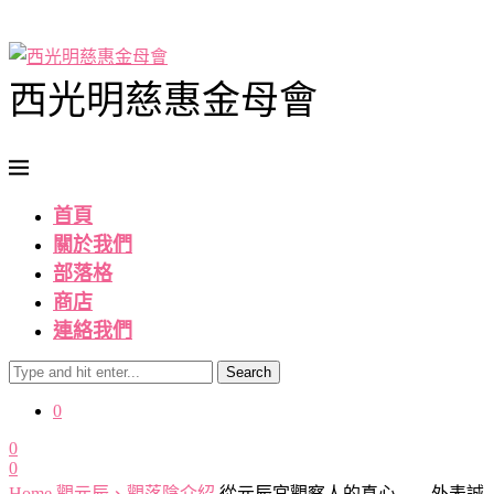
西光明慈惠金母會
首頁
關於我們
部落格
商店
連絡我們
Search
0
0
0
Home
觀元辰、觀落陰介紹
從元辰宮觀察人的真心——外表誠