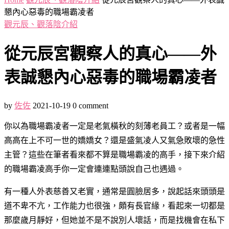
懇內心惡毒的職場霸凌者
觀元辰、觀落陰介紹
從元辰宮觀察人的真心——外
表誠懇內心惡毒的職場霸凌者
by
佐佐
2021-10-19
0 comment
你以為職場霸凌者一定是老氣橫秋的刻薄老員工？或者是一幅
高高在上不可一世的嬌嬌女？還是盛氣凌人又氣急敗壞的急性
主管？這些在筆者看來都不算是職場霸凌的高手，接下來介紹
的職場霸凌高手你一定會連連點頭說自己也遇過。
有一種人外表慈善又老實，通常是圓臉居多，說起話來頭頭是
道不卑不亢，工作能力也很強，頗有長官緣，看起來一切都是
那麼歲月靜好，但她並不是不說別人壞話，而是找機會在私下