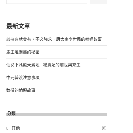
最新文章
該擁有就會有，不必強求，唐太宗李世民的輪迴故事
馬王堆漢墓的秘密
仙女下凡毀天滅地—楊貴妃的前世與來生
中元普渡注意事項
魏徵的輪迴故事
分類
其他
(8)