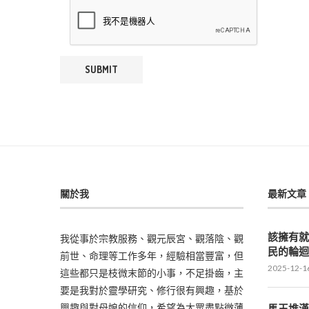
關於我
最新文章
該擁有
我從事於宗教服務、觀元辰宮、觀落陰、觀
民的輪
前世、命理等工作多年，經驗相當豐富，但
2025-12-1
這些都只是枝微末節的小事，不足掛齒，主
要是我對於靈學研究、修行很有興趣，基於
興趣與對母娘的信仰，希望為大眾盡點微薄
馬王堆