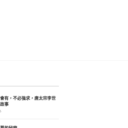
就會有，不必強求，唐太宗李世
迴故事
6
漢墓的秘密