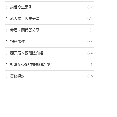
前世今生案例
(37)
名人累世因果分享
(72)
命理、問與答分享
(5)
神秘事件
(55)
觀元辰、觀落陰介紹
(24)
財富多少(命中的財富定理)
(1)
靈修探討
(36)