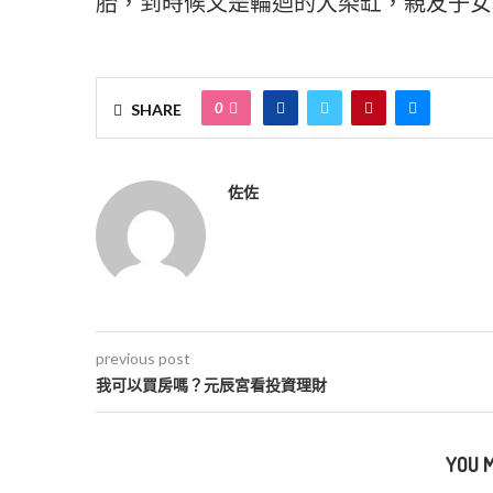
胎，到時候又是輪迴的大染缸，親友子女
0
SHARE
佐佐
previous post
我可以買房嗎？元辰宮看投資理財
YOU M