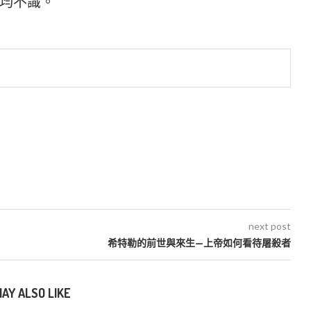
均不識。
next post
希特勒的前世與來生—上帝如何看待屠殺者
AY ALSO LIKE