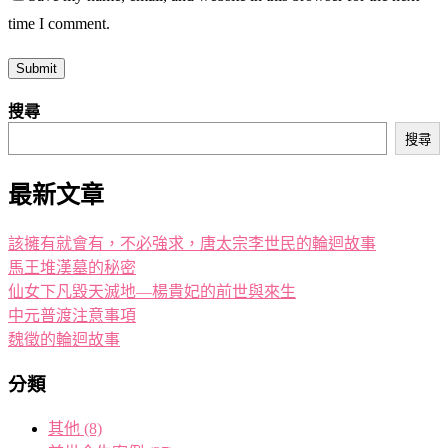
time I comment.
搜尋
搜尋
最新文章
該擁有就會有，不必強求，唐太宗李世民的輪迴故事
馬王堆漢墓的秘密
仙女下凡毀天滅地—楊貴妃的前世與來生
中元普渡注意事項
魏徵的輪迴故事
分類
其他
(8)