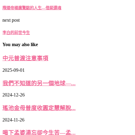
隋煬帝楊廣驚駭的人生—借屍還魂
next post
李白的前世今生
You may also like
中元普渡注意事項
2025-09-01
我們不知道的另一個地球—...
2024-12-26
瑤池金母普度收圓定慧解脫...
2024-11-26
喝下孟婆湯忘卻今生苦—孟...