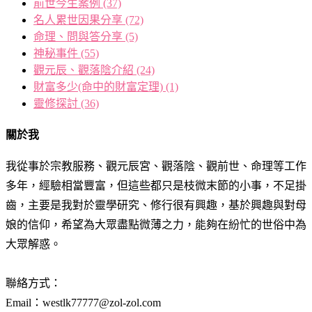
前世今生案例
(37)
名人累世因果分享
(72)
命理、問與答分享
(5)
神秘事件
(55)
觀元辰、觀落陰介紹
(24)
財富多少(命中的財富定理)
(1)
靈修探討
(36)
關於我
我從事於宗教服務、觀元辰宮、觀落陰、觀前世、命理等工作
多年，經驗相當豐富，但這些都只是枝微末節的小事，不足掛
齒，主要是我對於靈學研究、修行很有興趣，基於興趣與對母
娘的信仰，希望為大眾盡點微薄之力，能夠在紛忙的世俗中為
大眾解惑。
聯絡方式：
Email：westlk77777@zol-zol.com