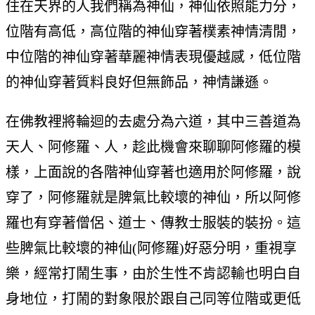
住在天界的人我們稱為神仙，神仙依照能力分，
位階有高低，高位階的神仙穿著樸素神情清閒，
中位階的神仙穿著華麗神情表現優越感，低位階
的神仙穿著質料良好但無飾品，神情謙遜。
在佛教裡將輪迴的去處分為六道，其中三善道為
天人、阿修羅、人，趁此機會來聊聊阿修羅的模
樣，上面說的各階神仙穿著也適用於阿修羅，說
穿了，阿修羅就是脾氣比較壞的神仙，所以阿修
羅也有穿著僧侶、道士、傳教士服裝的裝扮。這
些脾氣比較壞的神仙(阿修羅)好惡分明，重視享
樂，經常打鬧生事，由於生性不肯認輸也明白自
身地位，打鬧的對象限於跟自己同等位階或更低