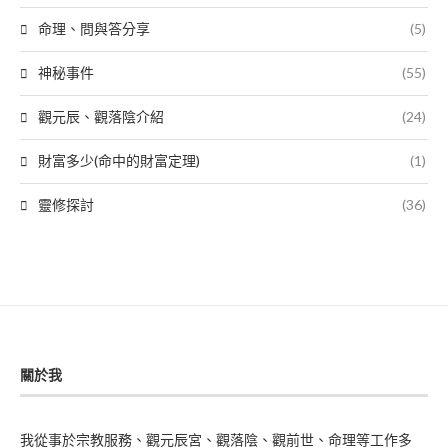
命理、問與答分享
(5)
神秘事件
(55)
觀元辰、觀落陰介紹
(24)
財富多少(命中的財富定理)
(1)
靈修探討
(36)
關於我
我從事於宗教服務、觀元辰宮、觀落陰、觀前世、命理等工作多