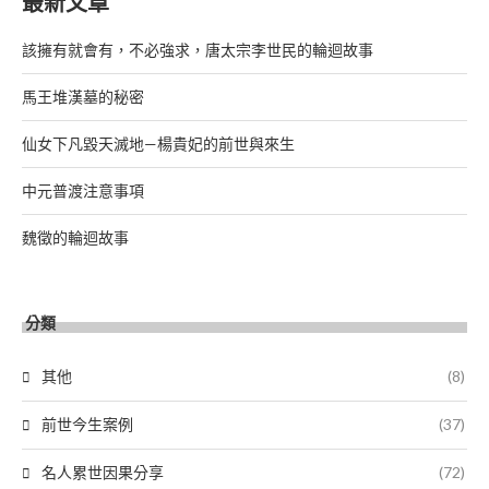
最新文章
該擁有就會有，不必強求，唐太宗李世民的輪迴故事
馬王堆漢墓的秘密
仙女下凡毀天滅地—楊貴妃的前世與來生
中元普渡注意事項
魏徵的輪迴故事
分類
其他
(8)
前世今生案例
(37)
名人累世因果分享
(72)