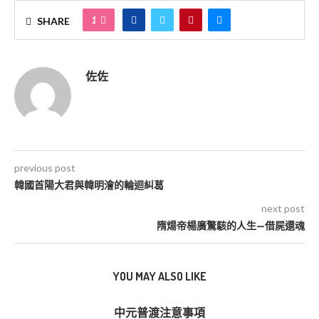
1
SHARE
佐佐
previous post
韓國首陽大君與韓明澮的輪迴糾葛
next post
隋煬帝楊廣驚駭的人生—借屍還魂
YOU MAY ALSO LIKE
中元普渡注意事項