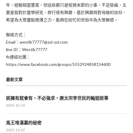
年，經驗相當豐富，但這些都只是枝微末節的小事，不足掛齒，主
要是我對於靈學研究、修行很有興趣，基於興趣與對母娘的信仰，
希望為大眾盡點微薄之力，能夠在紛忙的世俗中為大眾解惑。
聯絡方式：
Email：westlk77777@zol-zol.com
line ID：Westlk77777
fb連結社團：
https://www.facebook.com/groups/5552924858154600
最新文章
該擁有就會有，不必強求，唐太宗李世民的輪迴故事
2025-12-16
馬王堆漢墓的秘密
2025-11-07