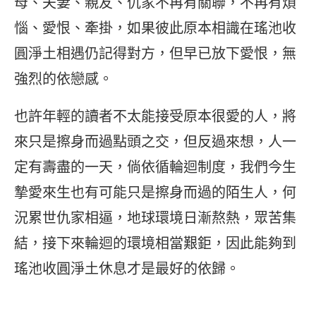
母、夫妻、親友、仇家不再有關聯，不再有煩
惱、愛恨、牽掛，如果彼此原本相識在瑤池收
圓淨土相遇仍記得對方，但早已放下愛恨，無
強烈的依戀感。
也許年輕的讀者不太能接受原本很愛的人，將
來只是擦身而過點頭之交，但反過來想，人一
定有壽盡的一天，倘依循輪迴制度，我們今生
摯愛來生也有可能只是擦身而過的陌生人，何
況累世仇家相逼，地球環境日漸熬熱，眾苦集
結，接下來輪迴的環境相當艱鉅，因此能夠到
瑤池收圓淨土休息才是最好的依歸。