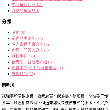
中元普渡注意事項
魏徵的輪迴故事
分類
其他
(8)
前世今生案例
(37)
名人累世因果分享
(72)
命理、問與答分享
(5)
神秘事件
(55)
觀元辰、觀落陰介紹
(24)
財富多少(命中的財富定理)
(1)
靈修探討
(36)
關於我
我從事於宗教服務、觀元辰宮、觀落陰、觀前世、命理等工作
多年，經驗相當豐富，但這些都只是枝微末節的小事，不足掛
齒，主要是我對於靈學研究、修行很有興趣，基於興趣與對母