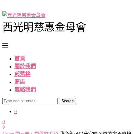
西光明慈惠金母會
首頁
關於我們
部落格
商店
連絡我們
Search
0
0
0
Home
觀元辰、觀落陰介紹
我今年可以升官嗎？資遣會不會輪