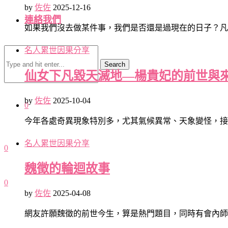
by
佐佐
2025-12-16
連絡我們
如果我們沒去做某件事，我們是否還是過現在的日子？凡
名人累世因果分享
Search
仙女下凡毀天滅地—楊貴妃的前世與
by
佐佐
2025-10-04
0
今年各處奇異現象特別多，尤其氣候異常、天象變怪，接
名人累世因果分享
0
魏徵的輪迴故事
0
by
佐佐
2025-04-08
網友許願魏徵的前世今生，算是熱門題目，同時有會內師