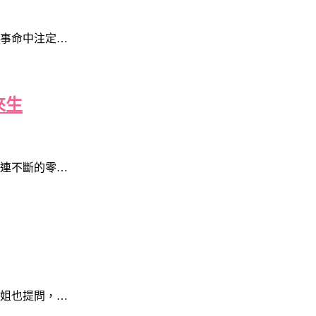
事命中注定…
來生
連不斷的零…
姐也提問，…