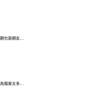
期也是網友…
為傷害太多…