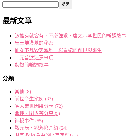
搜尋
最新文章
該擁有就會有，不必強求，唐太宗李世民的輪迴故事
馬王堆漢墓的秘密
仙女下凡毀天滅地—楊貴妃的前世與來生
中元普渡注意事項
魏徵的輪迴故事
分類
其他
(8)
前世今生案例
(37)
名人累世因果分享
(72)
命理、問與答分享
(5)
神秘事件
(55)
觀元辰、觀落陰介紹
(24)
財富多少(命中的財富定理)
(1)