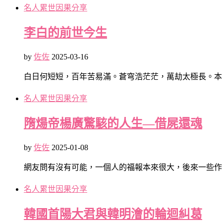
名人累世因果分享
李白的前世今生
by
佐佐
2025-03-16
白日何短短，百年苦易滿。蒼穹浩茫茫，萬劫太極長。本
名人累世因果分享
隋煬帝楊廣驚駭的人生—借屍還魂
by
佐佐
2025-01-08
網友問有沒有可能，一個人的福報本來很大，後來一些作
名人累世因果分享
韓國首陽大君與韓明澮的輪迴糾葛