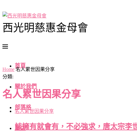
西光明慈惠金母會
首頁
Home
名人累世因果分享
分類:
關於我們
名人累世因果分享
部落格
名人累世因果分享
該擁有就會有，不必強求，唐太宗李
商店