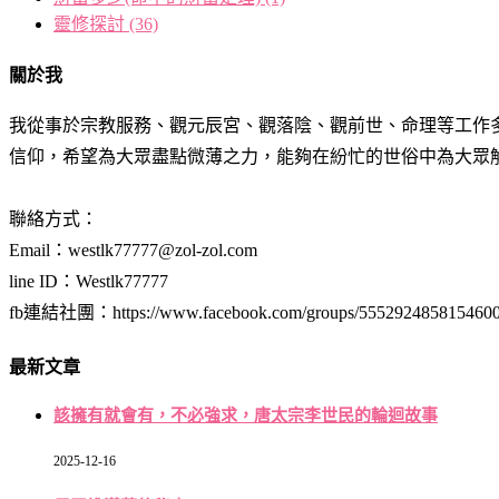
靈修探討
(36)
關於我
我從事於宗教服務、觀元辰宮、觀落陰、觀前世、命理等工作
信仰，希望為大眾盡點微薄之力，能夠在紛忙的世俗中為大眾
聯絡方式：
Email：westlk77777@zol-zol.com
line ID：Westlk77777
fb連結社團：https://www.facebook.com/groups/555292485815460
最新文章
該擁有就會有，不必強求，唐太宗李世民的輪迴故事
2025-12-16