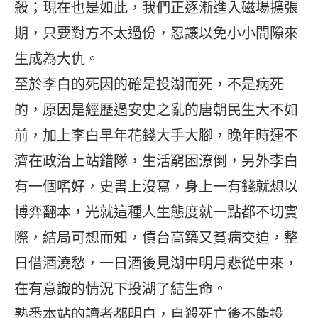
殺；現在也是如此，我們正逐漸進入磁場擴張
期，只要對方不太過份，忍讓以免小小間隙來
生成為大仇。
至於李白的死因的確是投湖而死，不是病死
的，原因是經歷過安史之亂的唐朝民生大不如
前，加上李白早年花錢大手大腳，晚年時運不
濟在政治上站錯隊，生活窮困潦倒，另外李白
有一個嗜好，史書上沒寫，身上一有錢就想以
博弈翻本，光就這種人生態度就一點都不切實
際，結局可想而知，債台高築又貧病交迫，整
日借酒澆愁，一日酒後見湖中明月悲從中來，
在有意識的情況下投湖了結生命。
熟悉本站的讀者都明白，自殺死亡後不能投