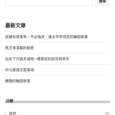
搜尋
最新文章
該擁有就會有，不必強求，唐太宗李世民的輪迴故事
馬王堆漢墓的秘密
仙女下凡毀天滅地—楊貴妃的前世與來生
中元普渡注意事項
魏徵的輪迴故事
分類
其他
(8)