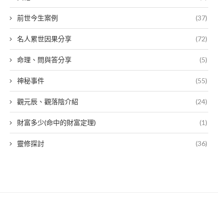
前世今生案例
(37)
名人累世因果分享
(72)
命理、問與答分享
(5)
神秘事件
(55)
觀元辰、觀落陰介紹
(24)
財富多少(命中的財富定理)
(1)
靈修探討
(36)