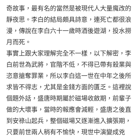
奇故事，最有名的當然是被現代人大量魔改的
靜夜思。李白的結局頗具詩意，連死亡都很浪
漫，傳說在李白六十一歲時酒後遊湖，投水撈
月而死。
事實上跟大家理解完全不一樣，以下解密，李
白前世為武將，官階不低，不得已帶有殺業與
恣意搶奪罪業，所以李白這一世在中年之後所
求皆不得志，尤其是金錢方面的匱乏。這裡說
個題外話，盛唐時期屬於磁場收斂期，前輩子
做的大壞事，當時的報應會減輕，盛唐之後直
到安祿山起兵，整個磁場又逐漸進入擴張期，
只要前世兩人稍有不愉快，現世中演變成兇