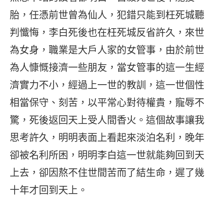
胎，任憑前世曾為仙人，犯錯只能到枉死城聽
判懺悔，李白死後也在枉死城反省許久，來世
為女身，職業是大戶人家的女管事，由於前世
為人慷慨接濟一些朋友，當女管事的這一生經
濟實力不小，經過上一世的教訓，這一世個性
相當保守、刻苦，以平常心對待權貴，寵辱不
驚，死後返回天上受人間香火。這個故事讓我
思考許久，明明表面上看起來淡泊名利，晚年
卻被名利所困，明明李白這一世就能夠回到天
上去，卻因熬不住世間苦而了結生命，遲了幾
十年才回到天上。