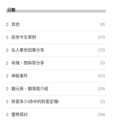
分類
其他
(8)
前世今生案例
(37)
名人累世因果分享
(72)
命理、問與答分享
(5)
神秘事件
(55)
觀元辰、觀落陰介紹
(24)
財富多少(命中的財富定理)
(1)
靈修探討
(36)