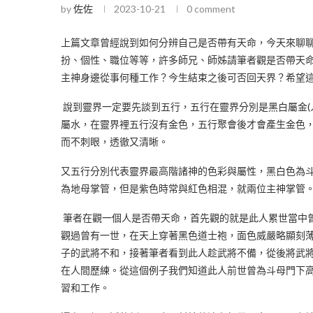
by
佐佐
2023-10-21
0 comment
上篇文章曾經說到如何分辨自己是否帶有天命，今天來聊
扮、個性、職位等等，許多師兄、師姊請筆者觀是否帶天
主神身邊從事何種工作？今生結束之後可否回天界？希望
說到靈界一定要先談到五行，五行在靈界分別是黑白屬金(
屬水，在靈界裡五行沒有金色，五行聚會後才會產生金色
而不刺眼，透徹又清晰。
又五行分別代表靈界最高階諸神的色彩與屬性，黑白色為
為地母掌管，但是紫色時常與紅色相混，就兩位主神掌管
筆者在觀一個人是否帶天命，首先觀的就是此人累世當中
觀過曾有一世，在天上穿著黑色道士袍，面色威嚴略顯刻
子的武將不和，接著筆者看到此人趁武將不備，從後將武
在人間歷練。從這個例子我們知道此人前世曾為斗母門下
習和工作。