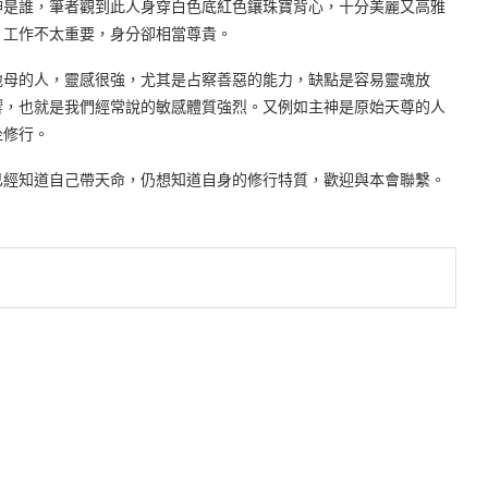
神是誰，筆者觀到此人身穿白色底紅色鑲珠寶背心，十分美麗又高雅
，工作不太重要，身分卻相當尊貴。
地母的人，靈感很強，尤其是占察善惡的能力，缺點是容易靈魂放
響，也就是我們經常說的敏感體質強烈。又例如主神是原始天尊的人
坐修行。
已經知道自己帶天命，仍想知道自身的修行特質，歡迎與本會聯繫。