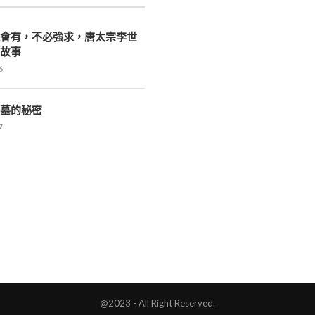
就會有，不必強求，唐太宗李世
迴故事
6
漢墓的秘密
7
@2023 - All Right Reserved.