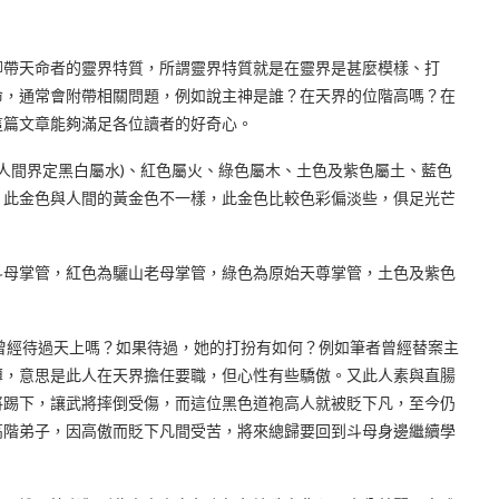
聊帶天命者的靈界特質，所謂靈界特質就是在靈界是甚麼模樣、打
命，通常會附帶相關問題，例如說主神是誰？在天界的位階高嗎？在
這篇文章能夠滿足各位讀者的好奇心。
人間界定黑白屬水)、紅色屬火、綠色屬木、土色及紫色屬土、藍色
，此金色與人間的黃金色不一樣，此金色比較色彩偏淡些，俱足光芒
斗母掌管，紅色為驪山老母掌管，綠色為原始天尊掌管，土色及紫色
。
曾經待過天上嗎？如果待過，她的打扮有如何？例如筆者曾經替案主
薄，意思是此人在天界擔任要職，但心性有些驕傲。又此人素與直腸
將踢下，讓武將摔倒受傷，而這位黑色道袍高人就被貶下凡，至今仍
高階弟子，因高傲而貶下凡間受苦，將來總歸要回到斗母身邊繼續學