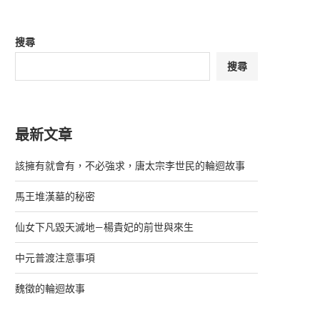
搜尋
搜尋
最新文章
該擁有就會有，不必強求，唐太宗李世民的輪迴故事
馬王堆漢墓的秘密
仙女下凡毀天滅地—楊貴妃的前世與來生
中元普渡注意事項
魏徵的輪迴故事