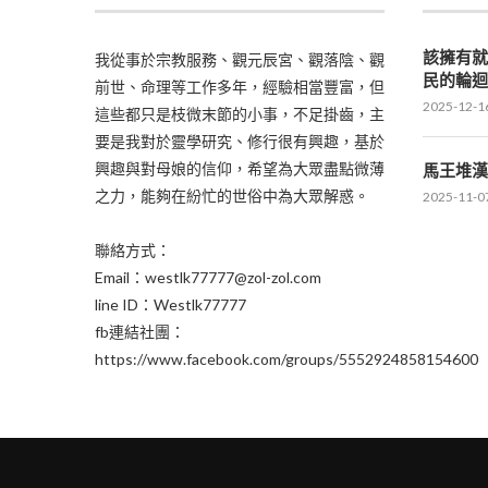
該擁有
我從事於宗教服務、觀元辰宮、觀落陰、觀
民的輪
前世、命理等工作多年，經驗相當豐富，但
2025-12-1
這些都只是枝微末節的小事，不足掛齒，主
要是我對於靈學研究、修行很有興趣，基於
興趣與對母娘的信仰，希望為大眾盡點微薄
馬王堆
之力，能夠在紛忙的世俗中為大眾解惑。
2025-11-0
聯絡方式：
Email：westlk77777@zol-zol.com
line ID：Westlk77777
fb連結社團：
https://www.facebook.com/groups/5552924858154600