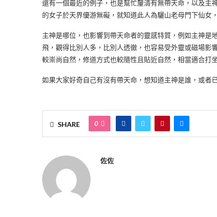
還有一個最近的例子，也是幫忙釐清有無帶天命，以及主
的女子於天界優游無礙，就知道此人為驪山老母門下仙女
主神是哪位，也影響到帶天命者的靈感特質，例如主神是
飛，觀得比別人多，比別人透徹，也容易受外靈或磁場影
較崇尚自然，修道方式也較隨性且貼近自然，相當適合打
如果大家好奇自己有沒有帶天命，想知道主神是誰，或者
0
SHARE
佐佐