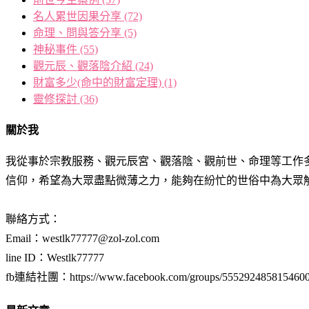
名人累世因果分享
(72)
命理、問與答分享
(5)
神秘事件
(55)
觀元辰、觀落陰介紹
(24)
財富多少(命中的財富定理)
(1)
靈修探討
(36)
關於我
我從事於宗教服務、觀元辰宮、觀落陰、觀前世、命理等工作
信仰，希望為大眾盡點微薄之力，能夠在紛忙的世俗中為大眾
聯絡方式：
Email：westlk77777@zol-zol.com
line ID：Westlk77777
fb連結社團：https://www.facebook.com/groups/555292485815460