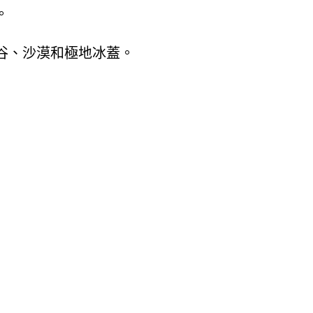
。
谷、沙漠和極地冰蓋。